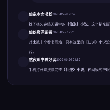
仙逆本命书粉
2026-06-28 20:45
找了很久完整无错字的
《仙逆》小说
，这个精校版
仙侠资深读者
2026-06-27 22:18
对比数十个看书网站，只有这里的《仙逆》小说没
台。
熬夜追书爱好者
2026-06-26 21:32
手机打开直接读完整
《仙逆》小说
，夜间模式护眼