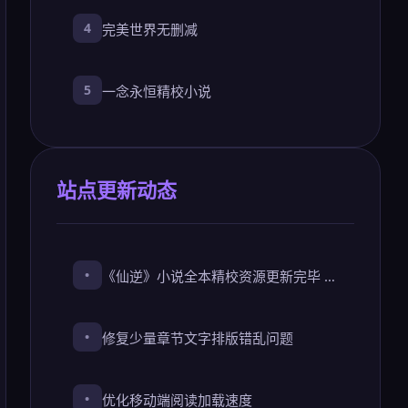
4
完美世界无删减
5
一念永恒精校小说
站点更新动态
•
《仙逆》小说全本精校资源更新完毕
今日更新
•
修复少量章节文字排版错乱问题
•
优化移动端阅读加载速度