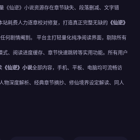
大量《仙逆》小说资源存在章节缺失、段落删减、文字错
本站耗费人力逐章校对修复，打造真正完整无缺的
《仙逆》
无任何剧情阉割。 平台主打轻量化纯净阅读界面，剔除所有
模式、阅读进度缓存、章节快速跳转等实用功能。所有用户
读
《仙逆》小说
全部内容，手机、平板、电脑均可流畅访
含人物深度解析、经典章节摘抄、修仙境界设定解读、同人