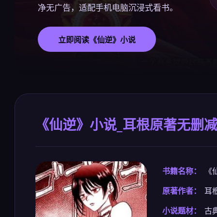
净无广告，适配手机电脑沉浸式看书。
立即阅读《仙逆》小说
《仙逆》小说_耳根原著无删
书籍名称：
《
原著作者：
耳
小说题材：
古