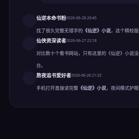
仙逆本命书粉
2026-06-28 20:45
找了很久完整无错字的
《仙逆》小说
，这个精校版
仙侠资深读者
2026-06-27 22:18
对比数十个看书网站，只有这里的《仙逆》小说没
台。
熬夜追书爱好者
2026-06-26 21:32
手机打开直接读完整
《仙逆》小说
，夜间模式护眼