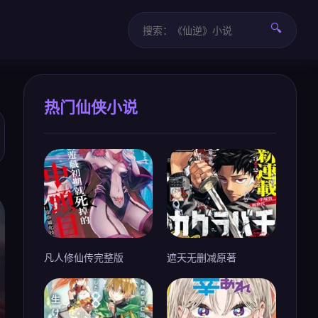
经典名场面摘录
精校完整全文
全套番外合集
🔍
热门仙侠小说
凡人修仙传完整版
遮天无删减原著