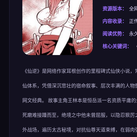
资源版本：
全
内容收录：
正
阅读优势：
永
核心关键词：
《仙逆》是网络作家耳根创作的里程碑式仙侠小说，常
仙体系，凭借深沉悲壮的宿命叙事、层次丰满的人物
网文经典。 故事主角王林本是恒岳派一名资质平庸
死磨难接踵而至，绝境之中他未曾屈服，以隐忍狠厉
外战场，遍历太古秘境，对抗仙尊天道束缚，在弱肉