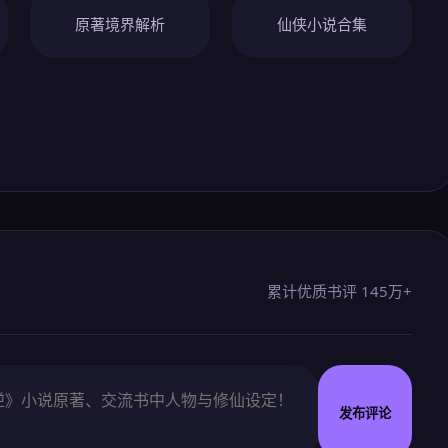
原著境界解析
仙侠小说合集
累计优质书评 145万+
发布评论