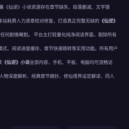
大量《仙逆》小说资源存在章节缺失、段落删减、文字错
本站耗费人力逐章校对修复，打造真正完整无缺的
《仙逆》
无任何剧情阉割。 平台主打轻量化纯净阅读界面，剔除所有
模式、阅读进度缓存、章节快速跳转等实用功能。所有用户
读
《仙逆》小说
全部内容，手机、平板、电脑均可流畅访
含人物深度解析、经典章节摘抄、修仙境界设定解读、同人