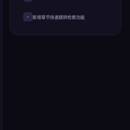
•
新增章节快速跳转检索功能