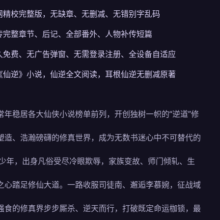
网精校完整版，无缺章、无删减、无错别字乱码
传完整章节、后记、全部番外、人物补传短篇
久免费、无广告弹窗、无需登录注册、全设备自适应
《仙逆》小说，仙逆全文阅读，耳根仙逆无删减原著
年稳居各大仙侠小说榜单前列，开创独树一帜的“逆道”修
塑造、浩瀚磅礴的修真世界，成为无数书迷心中不可替代的
的少年，出身凡俗受尽冷眼欺辱，家族变故、师门倾轧、生
之心踏足修仙大道。一路收服司徒南、邂逅李慕婉，征战域
强食的修真界步步厮杀、逆天而行，打破既定命运枷锁，最